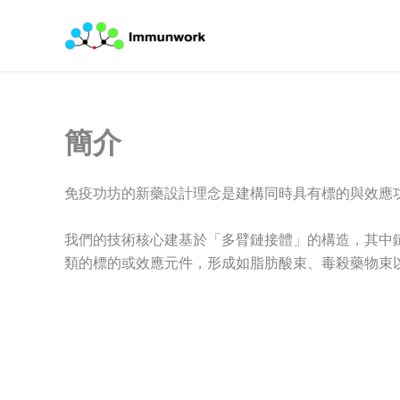
Skip
to
content
簡介
免疫功坊的新藥設計理念是建構同時具有標的與效應
我們的技術核心建基於「多臂鏈接體」的構造，其中鏈核心是
類的標的或效應元件，形成如脂肪酸束、毒殺藥物束