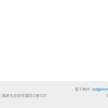
電子郵件:
bd@imm
號 國家生技研究園區C棟520