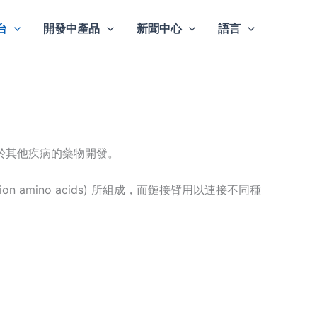
台
開發中產品
新聞中心
語言
於其他疾病的藥物開發。
amino acids) 所組成，而鏈接臂用以連接不同種