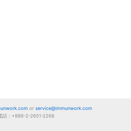
unwork.com
or
service@immunwork.com
電話：+886-2-2651-2268