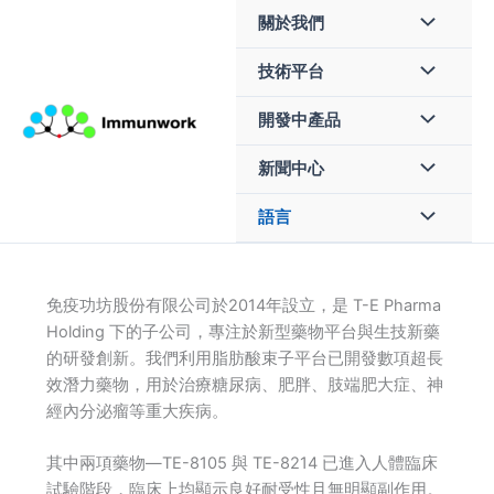
Skip
關於我們
to
content
技術平台
開發中產品
新聞中心
語言
免疫功坊股份有限公司於2014年設立，是 T-E Pharma
Holding 下的子公司，專注於新型藥物平台與生技新藥
的研發創新。我們利用脂肪酸束子平台已開發數項超長
效潛力藥物，用於治療糖尿病、肥胖、肢端肥大症、神
經內分泌瘤等重大疾病。
其中兩項藥物—TE-8105 與 TE-8214 已進入人體臨床
試驗階段，臨床上均顯示良好耐受性且無明顯副作用。